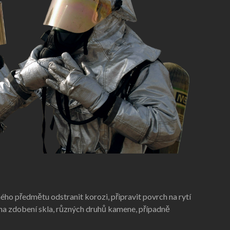
 předmětu odstranit korozi, připravit povrch na rytí
na zdobení skla, různých druhů kamene, případně