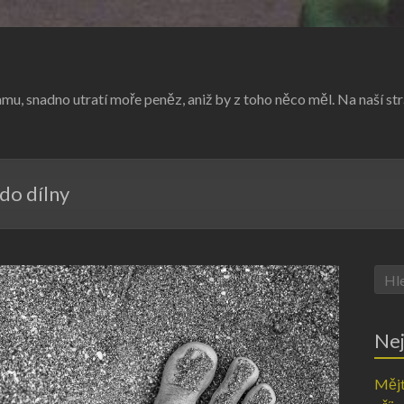
amu, snadno utratí moře peněz, aniž by z toho něco měl. Na naší st
do dílny
Nej
Mějt