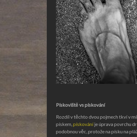
Pískoviště vs pískování
Rozdíl v těchto dvou pojmech tkví v míst
pískem,
pískování
je úprava povrchu d
podobnou věc, protože na písku na pláži