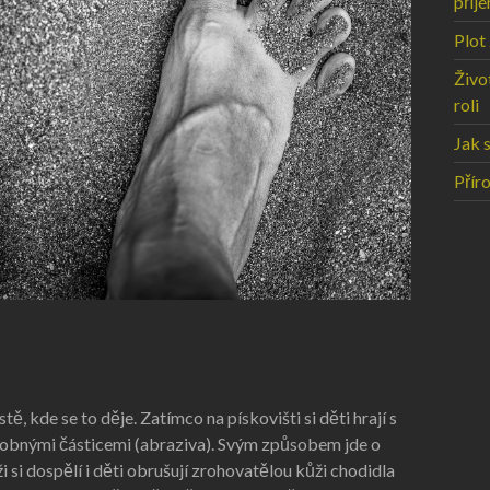
příj
Plot
Život
roli
Jak 
Přír
ě, kde se to děje. Zatímco na pískovišti si děti hrají s
robnými částicemi (abraziva). Svým způsobem jde o
 si dospělí i děti obrušují zrohovatělou kůži chodidla