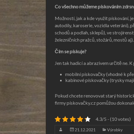
Co všechno můžeme pískováním zdrsn
Možností, jak a kde využít pískování,
autodíly, karoserie, vozidla veteráni), 
schodů a podlah, sklepů), ve strojírens
železničních pražců, stožárů, mostů aj).
Čím se pískuje?
Jen tak hadicí a abrazivem určitě ne. K 
mobilní pískovačky (vhodné k pře
kabinové pískovačky (trysky mají
Pokud chcete renovovat starý historic
firmy pískovačky.cz pomůžou dokonal
4.3/5 - (10 votes)
21.12.2021
Výrobky