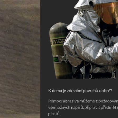
K čemu je zdrsnění povrchů dobré?
Pomocí abraziva můžeme z požadovaného
všemožných nápisů, připravit předmět 
plastů.