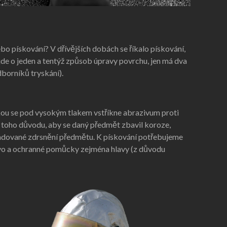
nebo pískování? V dřívějších dobách se říkalo pískování,
 jde o jeden a tentýž způsob úpravy povrchu, jen má dva
dborníků tryskání).
skou se pod vysokým tlakem vstříkne abrazivum proti
 toho důvodu, aby se daný předmět zbavil koroze,
adované zdrsnění předmětu. K pískování potřebujeme
vo a ochranné pomůcky zejména hlavy (z důvodu