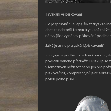
Tryskání vs pískování
Co je správně? Je lepší říkat tryskání 
dnes to nahradil termín tryskání, takže
názvy (lidový název pískování, podle o
Jaký je princip tryskání/pískování?
Funguje to podle názvu tryskání – try
povrchu daného předmětu. Pískuje se z
všemožných nečistot nebo jen pro pož
pískovačku, kompresor, nějaké abrazi
poletujícího písku).