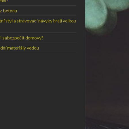
emně
 z betonu
ní styl a stravovací návyky hrají velkou
si zabezpečit domovy?
odní materiály vedou