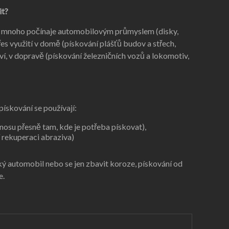
it?
 je mnoho počínaje automobilovým průmyslem (disky,
přes využití v domě (pískování plášťů budov a střech,
tví, v dopravě (pískování železničních vozů a lokomotiv,
pískování se používají:
nosu přesně tam, kde je potřeba pískovat),
 rekuperaci abraziva)
ký automobil nebo se jen zbavit koroze, pískování od
e.