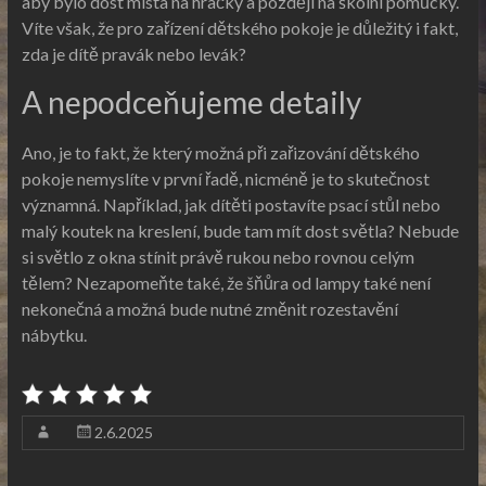
aby bylo dost místa na hračky a později na školní pomůcky.
Víte však, že pro zařízení
dětského pokoje
je důležitý i fakt,
zda je dítě pravák nebo levák?
A nepodceňujeme detaily
Ano, je to fakt, že který možná při zařizování dětského
pokoje nemyslíte v první řadě, nicméně je to skutečnost
významná. Například, jak dítěti postavíte psací stůl nebo
malý koutek na kreslení, bude tam mít dost světla? Nebude
si světlo z okna stínit právě rukou nebo rovnou celým
tělem? Nezapomeňte také, že šňůra od lampy také není
nekonečná a možná bude nutné změnit rozestavění
nábytku.
2.6.2025