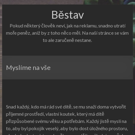
Běstav
Pokud některý člověk neví, jak na reklamu, snadno utratí
moře peněz, aniž by z toho něco měl. Na naší stránce se vám
to ale zaručeně nestane.
Myslíme na vše
Snad každý, kdo má rád své dítě, se mu snaží doma vytvořit
příjemné prostředí, vlastní koutek, který má dítě
přizpůsobené svému věku a potřebám. Každý jistě myslí na
to, aby byl pokojík veselý, aby bylo dost úložného prostoru,