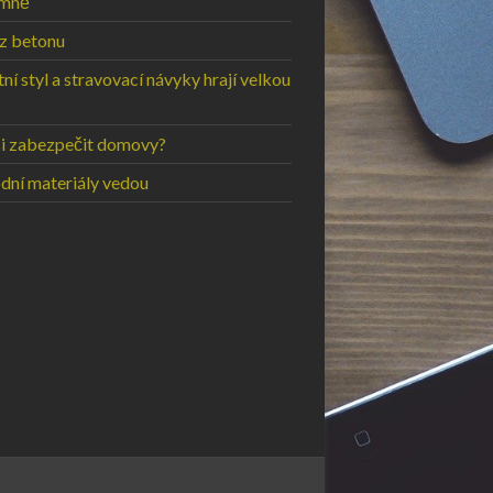
emně
 z betonu
ní styl a stravovací návyky hrají velkou
si zabezpečit domovy?
odní materiály vedou