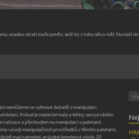
amu, snadno utratí moře peněz, aniž by z toho něco měl. Na naší st
ání nemůžeme se vyhnout debatě o manipulaci
ukládaní. Pokud je materiál malý a lehký, není problém
Nej
erzalizace a přechodem na manipulaci s paletami
mu vývoji manipulačních prostředků s těmito paletami,
Mějt
podobě mají samotné, prázdné hmotnost okolo 25