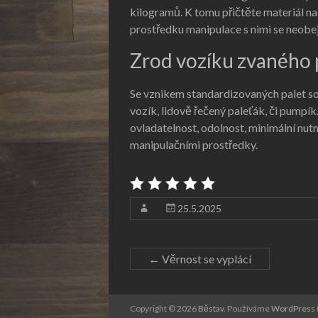
kilogramů. K tomu přičtěte materiál na 
prostředku manipulace s nimi se neobe
Zrod vozíku zvaného 
Se vznikem standardizovaných palet s
vozík
, lidově řečený paleťák, či pump
ovladatelnost, odolnost, minimální nutn
manipulačními prostředky.
25.5.2025
←
Věrnost se vyplácí
Copyright © 2026
Běstav
. Používáme
WordPress