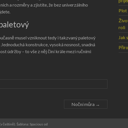
příj
nich a rozměry a zjistíte, že bez univerzálního
Plot
jdete.
Život
paletový
roli
Jak 
oučasně musel vzniknout tedy i takzvaný
paletový
ík. Jednoduchá konstrukce, vysoká nosnost, snadná
Přír
ost údržby – to vše z něj činí krále mezi ručními
Noční můra
→
(v češtině). Šablona: Spacious od