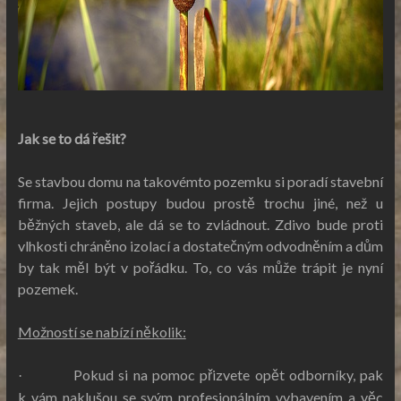
Jak se to dá řešit?
Se stavbou domu na takovémto pozemku si poradí stavební
firma. Jejich postupy budou prostě trochu jiné, než u
běžných staveb, ale dá se to zvládnout. Zdivo bude proti
vlhkosti chráněno izolací a dostatečným odvodněním a dům
by tak měl být v pořádku. To, co vás může trápit je nyní
pozemek.
Možností se nabízí několik:
Pokud si na pomoc přizvete opět odborníky, pak
·
k vám naklušou se svým profesionálním vybavením a věc