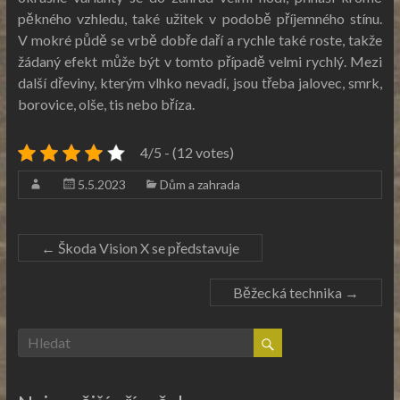
pěkného vzhledu, také užitek v podobě příjemného stínu.
V mokré půdě se vrbě dobře daří a rychle také roste, takže
žádaný efekt může být v tomto případě velmi rychlý. Mezi
další dřeviny, kterým vlhko nevadí, jsou třeba jalovec, smrk,
borovice, olše, tis nebo bříza.
4/5 - (12 votes)
5.5.2023
Dům a zahrada
←
Škoda Vision X se představuje
Běžecká technika
→