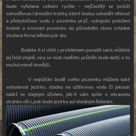
bude vyřešena celkem rychle – nejčastěji se položí
odvodňovací drenážní trubky, které budou odvádět vlhkost
a přebytečnou vodu z pozemku pryč, vykopání položení
trubek a srovnání pozemku do původního stavu zvládne
zkušená firma během pár dní.
Budete-li si chtít s problémem poradit sami, můžete
·
jej řešit stejně, více se však nadřete, průběh bude delší, o to
možná mírně levnější.
V nejnižším bodě svého pozemku můžete také
·
vybudovat jezírko, studnu na užitkovou vodu či jakousi
nádrž se stejným účelem, jde-li vám spíše o okrasnou
stránku věci, pak bude jezírko asi vhodným řešením.