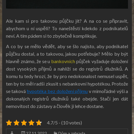
Ale kam si pro takovou půjčku jít? A na co se připravit,
abychom u ní uspěli? To naneštěstí kdekdo z podnikatelů
neví. A tím pádem si to zbytečně komplikuje.
A co by se mělo vědět, aby se šlo najisto, aby podnikatel
půjčku dostal, a to takovou, jakou potřebuje? Mělo by být
hlavně známo, že se u
bankovních
půjček vyžaduje doložení
dost vysokých příjmů a nahlíží se do registrů dlužníků. A
komu tu tedy hrozí, že by pro nedokonalost nemusel uspět,
ten by to měl radši zkusit s nebankovní hypotékou. Protože
se taková
hypotéka bez doložení příjmu
v mimořádné výši a
dokonalých registrů dlužníků také obejde. Stačí jen dát
nemovitost do zástavy a člověk ji lehce dostane.
4.7/5 - (10 votes)
27.11.2022
Dům a zahrada