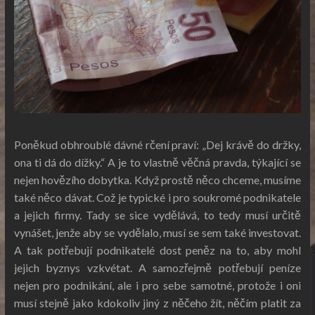
Poněkud obhroublé dávné rčení praví: „Dej krávě do držky,
ona ti dá do dížky.“ A je to vlastně věčná pravda, týkající se
nejen hovězího dobytka. Když prostě něco chceme, musíme
také něco dávat. Což je typické i pro soukromé podnikatele
a jejich firmy. Tady se sice vydělává, to tedy musí určitě
vynášet, jenže aby se vydělalo, musí se sem také investovat.
A tak potřebují podnikatelé dost peněz na to, aby mohl
jejich byznys vzkvétat. A samozřejmě potřebují peníze
nejen pro podnikání, ale i pro sebe samotné, protože i oni
musí stejně jako kdokoliv jiný z něčeho žít, něčím platit za