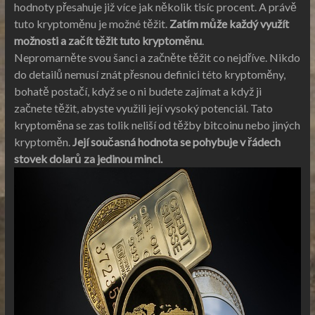
hodnoty přesahuje již více jak několik tisíc procent. A právě
tuto kryptoměnu je možné těžit.
Zatím může každý využít
možnosti a začít těžit tuto kryptoměnu
.
Nepromarněte svou šanci a začněte těžit co nejdříve. Nikdo
do detailů nemusí znát přesnou definici této kryptoměny,
bohatě postačí, když se o ni budete zajímat a když ji
začnete těžit, abyste využili její vysoký potenciál. Tato
kryptoměna se zas tolik neliší od těžby bitcoinu nebo jiných
kryptoměn.
Její současná hodnota se pohybuje v řádech
stovek dolarů za jedinou minci.