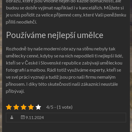
obrazů
, které jsou vhodné nejen do každé domácnosti, ale
budou se dobře vyjímat například i v kancelářích. Můžete si
je u nás pořídit za velice příjemné ceny, které Vaši peněženku
příliš neodlehčí.
Používáme nejlepší umělce
Rozhodně by naše moderní obrazy na stěnu nebyly tak
umělecky cenné, kdyby se na nich nepodíleli ti nejlepší lidé,
kteří se v České i Slovenské republice zabývají uměleckou
fotografií a malbou. Rádi totiž využíváme experty, kteří se
ve své práci vyznají a tudíž jsou pro naši firmu nemalým
přínosem. I díky této skutečnosti naši zákazníci neustále
přibývají.
4/5 - (1 vote)
9.11.2024